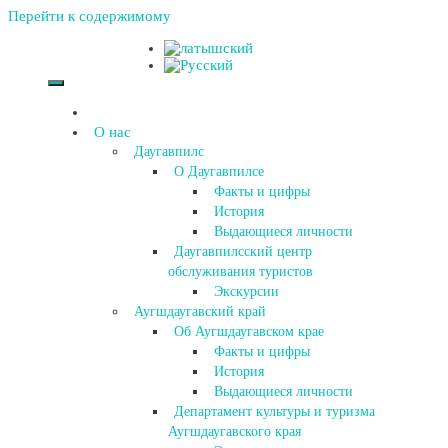
Перейти к содержимому
О нас
Даугавпилс
О Даугавпилсе
Факты и цифры
История
Выдающиеся личности
Даугавпилсский центр
обслуживания туристов
Экскурсии
Аугшдаугавский край
Об Аугшдаугавском крае
Факты и цифры
История
Выдающиеся личности
Департамент культуры и туризма
Аугшдаугавского края