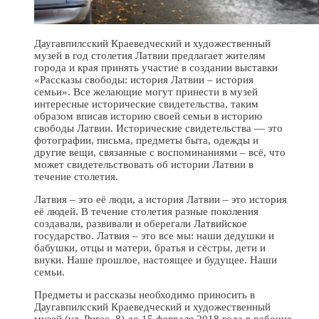
Даугавпилсский Краеведческий и художественный
музей в год столетия Латвии предлагает жителям
города и края принять участие в создании выставки
«Рассказы свободы: история Латвии – история
семьи». Все желающие могут принести в музей
интересные исторические свидетельства, таким
образом вписав историю своей семьи в историю
свободы Латвии. Исторические свидетельства — это
фотографии, письма, предметы быта, одежды и
другие вещи, связанные с воспоминаниями – всё, что
может свидетельствовать об истории Латвии в
течение столетия.
Латвия – это её люди, а история Латвии – это история
её людей. В течение столетия разные поколения
создавали, развивали и оберегали Латвийское
государство. Латвия – это все мы: наши дедушки и
бабушки, отцы и матери, братья и сёстры, дети и
внуки. Наше прошлое, настоящее и будущее. Наши
семьи.
Предметы и рассказы необходимо приносить в
Даугавпилсский Краеведческий и художественный
музей (ул. Ригас, 8) до 15 февраля 2018 года в рабочие