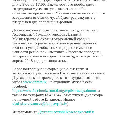
дни с 9.00 до 17.00. Также, если это необходимо,
сотрудники музея могут приехать за особо
объёмными предметами. Уникальные экспонаты после
завершения выставки музей будет рад закупить у
владельцев для пополнения фондов.
Данная выставка будет создана в сотрудничестве с
Ассоциацией больших городов Латвии и
Министерством охраны окружающей среды и
регионального развития Латвии в рамках проекта
«Рассказ улиц Свободы в 9 городах, символы и
ценности регионов». Выставка «Рассказы свободы:
история Латвии – история семьи» будет открыта с 17
апреля 2018 года до конца лета.
Более подробную информацию о выставке и
возможности участия в ней Вы можете найти на сайте
Даугавпилсского краеведческого и художественного
музея
www.dnmm.lv
, на страничке музея в сети
facebook
https://www.facebook.com/daugavpilsmuzejs.dnmm
, а
также по телефону 65421247 (заместитель директора
по научной работе Владислав Иванов —
vladislavs.ivanovs@daugavpils.lv
).
Информация:
Даугавпилсский Краеведческий и