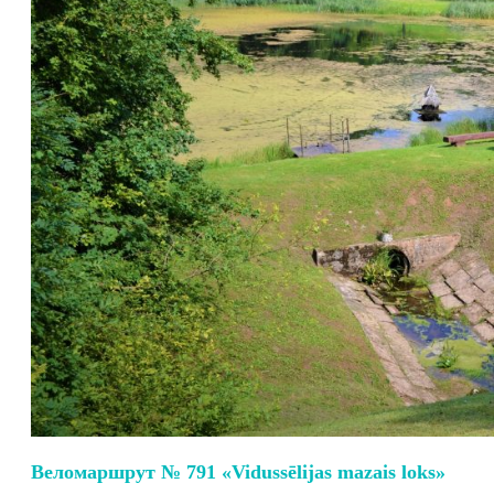
Веломаршрут № 791 «Vidussēlijas mazais loks»