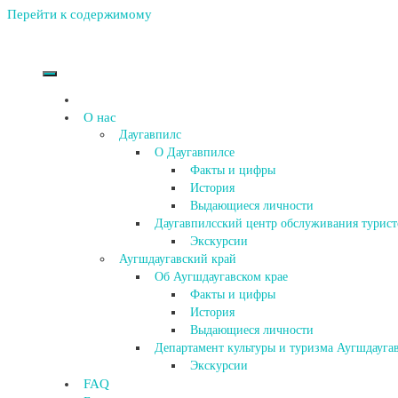
Перейти к содержимому
О нас
Даугавпилс
О Даугавпилсе
Факты и цифры
История
Выдающиеся личности
Даугавпилсский центр обслуживания турист
Экскурсии
Аугшдаугавский край
Об Аугшдаугавском крае
Факты и цифры
История
Выдающиеся личности
Департамент культуры и туризма Аугшдаугав
Экскурсии
FAQ