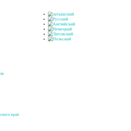
ов
ского края