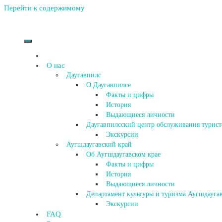
Перейти к содержимому
О нас
Даугавпилс
О Даугавпилсе
Факты и цифры
История
Выдающиеся личности
Даугавпилсский центр обслуживания турист
Экскурсии
Аугшдаугавский край
Об Аугшдаугавском крае
Факты и цифры
История
Выдающиеся личности
Департамент культуры и туризма Аугшдаугав
Экскурсии
FAQ