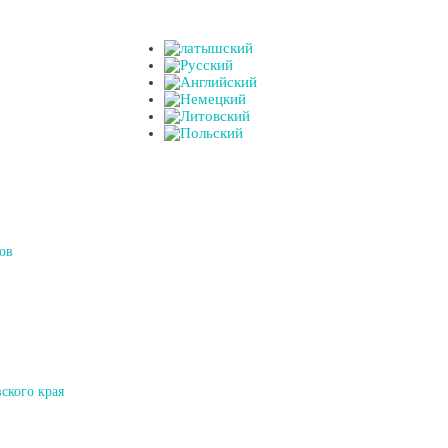
ов
ского края