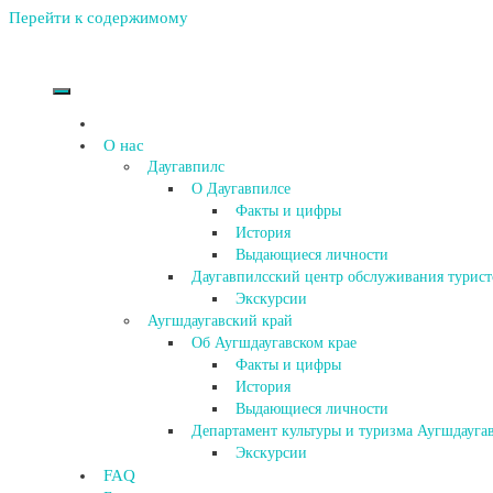
Перейти к содержимому
О нас
Даугавпилс
О Даугавпилсе
Факты и цифры
История
Выдающиеся личности
Даугавпилсский центр обслуживания турист
Экскурсии
Аугшдаугавский край
Об Аугшдаугавском крае
Факты и цифры
История
Выдающиеся личности
Департамент культуры и туризма Аугшдаугав
Экскурсии
FAQ