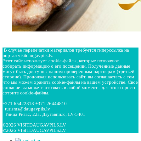
В случае перепечатки материалов требуется гиперссылка на
портал visitdaugavpils.lv.
Этот сайт использует cookie-файлы, которые позволяют
собирать информацию о его посещении. Полученные данные
могут быть доступны нашим проверенным партнерам (третьей
стороне). Продолжая использовать сайт, вы соглашаетесь с тем,
что мы можем хранить cookie-файлы на вашем устройстве. Свое
согласие вы можете отозвать в любой момент - для этого просто
сотрите cookie-файлы.
+371 65422818 +371 26444810
turisms@daugavpils.lv
Улица Ригас, 22a, Даугавпилс, LV-5401
©2026 VISITDAUGAVPILS.LV
©2026 VISITDAUGAVPILS.LV