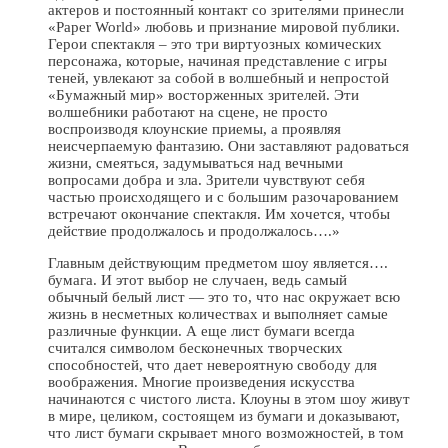
актеров и постоянный контакт со зрителями принесли
«Paper World» любовь и признание мировой публики.
Герои спектакля – это три виртуозных комических
персонажа, которые, начиная представление с игры
теней, увлекают за собой в волшебный и непростой
«Бумажный мир» восторженных зрителей. Эти
волшебники работают на сцене, не просто
воспроизводя клоунские приемы, а проявляя
неисчерпаемую фантазию. Они заставляют радоваться
жизни, смеяться, задумываться над вечными
вопросами добра и зла. Зрители чувствуют себя
частью происходящего и с большим разочарованием
встречают окончание спектакля. Им хочется, чтобы
действие продолжалось и продолжалось….»
Главным действующим предметом шоу является….
бумага. И этот выбор не случаен, ведь самый
обычный белый лист — это то, что нас окружает всю
жизнь в несметных количествах и выполняет самые
различные функции. А еще лист бумаги всегда
считался символом бесконечных творческих
способностей, что дает невероятную свободу для
воображения. Многие произведения искусства
начинаются с чистого листа. Клоуны в этом шоу живут
в мире, целиком, состоящем из бумаги и доказывают,
что лист бумаги скрывает много возможностей, в том