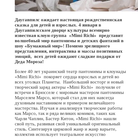
Даугавпилс ожидает настоящая рождественн
c
кая
сказка для детей и взрослых. 4 января в
Даугавпилсском дворце культуры всемирно
известная клоун-группа «Mimi
Richi
»
представит
волшебный мир пантомимы и детских фантазий в
шоу «Бумажный мир»! Помимо зрелищного
представления, интерактива и массы позитивных
эмоций, всех детей ожидают сладкие подарки от
Деда Мороза!
Более 40 лет украинский театр пантомимы и клоунады
«Mimi Richi» покоряет сердца взрослых и детей во
всех уголках Планеты. Наибольший восторг и новый
творческий заряд актеры «Mimi Richi» получили от
встречи в Брюсселе с мировым мастером пантомимы
Марселем Марсо, который стал для них навсегда
духовным наставником и примером величайшего
мастерства. Изучая и анализируя творческие работы
как Марсо, так и ряда великих комиков, таких как
Чарли Чаплин, Бастер Китон, «Mimi Richi» нашли
свой путь, развивая свой уникальный оригинальный
стиль. Синтезируя цирковой жанр и жанр варьете,
коллектив использует театральное искусство