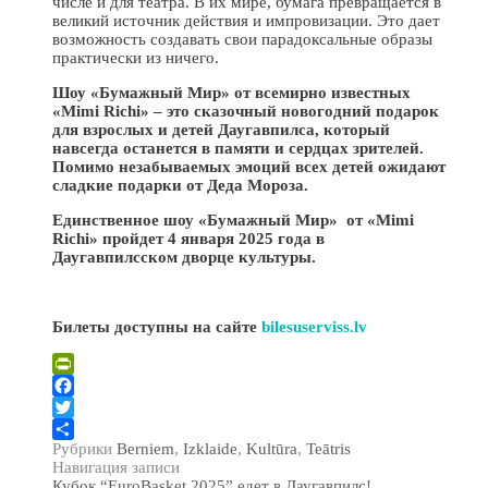
числе и для театра. В их мире, бумага превращается в
великий источник действия и импровизации. Это дает
возможность создавать свои парадоксальные образы
практически из ничего.
Шоу «Бумажный Мир» от всемирно известных
«Mimi Richi» – это сказочный новогодний подарок
для взрослых и детей Даугавпилса, который
навсегда останется в памяти и сердцах зрителей.
Помимо незабываемых эмоций всех детей ожидают
сладкие подарки от Деда Мороза.
Единственное шоу «Бумажный Мир» от «Mimi
Richi» пройдет 4 января 2025 года в
Даугавпилсском дворце культуры.
Билеты доступны на сайте
bilesuserviss.lv
PrintFriendly
Facebook
Twitter
Рубрики
Berniem
,
Izklaide
,
Kultūra
,
Teātris
Отправить
Навигация записи
Кубок “EuroBasket 2025” едет в Даугавпилс!