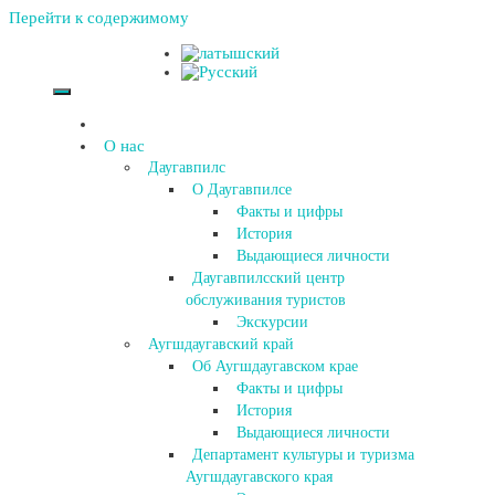
Перейти к содержимому
О нас
Даугавпилс
О Даугавпилсе
Факты и цифры
История
Выдающиеся личности
Даугавпилсский центр
обслуживания туристов
Экскурсии
Аугшдаугавский край
Об Аугшдаугавском крае
Факты и цифры
История
Выдающиеся личности
Департамент культуры и туризма
Аугшдаугавского края