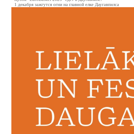
1 декабря зажгутся огни на главной елке Даугавпилса