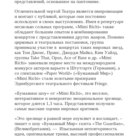
представлений, основанное на пантомиме.
Отличительной чертой Театра является импровизация
и контакт с публикой, которые они постоянно
используют в своих выступлениях. Имея в репертуаре
несколько сольных программ, «Mimi Richi» также
обладают большим опытом в комбинировании
концертов с представлениями других жанров. Помимо
цирковых и театральных постановок, группа
принимала участие в концертах таких мировых звезд,
как Том Джонс, Принс, Джордж Майкл, Ким Уайлд,
группы Take That, Opus, Ace оf Base и др. «Mimi
Richi» завоевали первое место на международном
конкурсе актеров варьете в Штутгарте (Германия), а
cо спектаклем «Paper World» («Бумажный Мир»)
«Mimi Richi» стали золотыми призерами
Эдинбургского театрального фестиваля Fringe.
«Бумажное шоу» от «Mimi Richi», это веселое,
интерактивное и невероятно эмоциональное зрелище,
которое длится 1,3 часа. Представление получило
самые высокие оценки мировых критиков.
«Это зрелище в равной мере изумляет и восхищает, –
пишет о шоу «Бумажный Мир» газета «The Guardian»,
(Великобритания). — Изысканная неповторимость
идеи, оригинальные трюки, высокий профессионализм