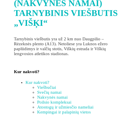
(NAKVYNĖS NAMAI)
TARNYBINIS VIEŠBUTIS
„VIŠĶI“
Tarnybinis viešbutis yra už 2 km nuo Daugpilio –
Rėzeknės plento (A13). Netoliese yra Luknos ežero
paplūdimys ir valčių stotis, Viškių estrada ir Viškių
lengvosios atletikos stadionas.
Kur nakvoti?
Kur nakvoti?
Viešbučiai
Svečių namai
Nakvynės namai
Poilsio kompleksai
Atostogų ir užmiesčio nameliai
Kempingai ir palapinių vietos