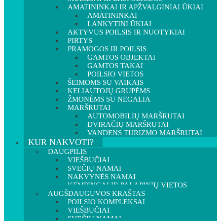
AMATININKAI IR APŽVALGINIAI ŪKIAI
AMATININKAI
LANKYTINI ŪKIAI
AKTYVUS POILSIS IR NUOTYKIAI
PIRTYS
PRAMOGOS IR POILSIS
GAMTOS OBJEKTAI
GAMTOS TAKAI
POILSIO VIETOS
ŠEIMOMS SU VAIKAIS
KELIAUTOJŲ GRUPĖMS
ŽMONĖMS SU NEGALIA
MARŠRUTAI
AUTOMOBILIŲ MARŠRUTAI
DVIRAČIŲ MARŠRUTAI
VANDENS TURIZMO MARŠRUTAI
KUR NAKVOTI?
DAUGPILIS
VIEŠBUČIAI
SVEČIŲ NAMAI
NAKVYNĖS NAMAI
KEMPINGAI IR PALAPINIŲ VIETOS
AUGŠDAUGUVOS KRAŠTAS
POILSIO KOMPLEKSAI
VIEŠBUČIAI
SVEČIŲ NAMAI