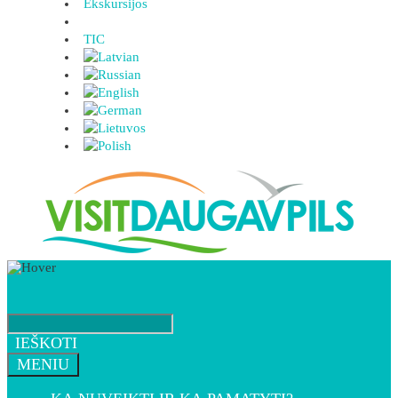
Ekskursijos
TIC
IEŠKOTI
MENIU