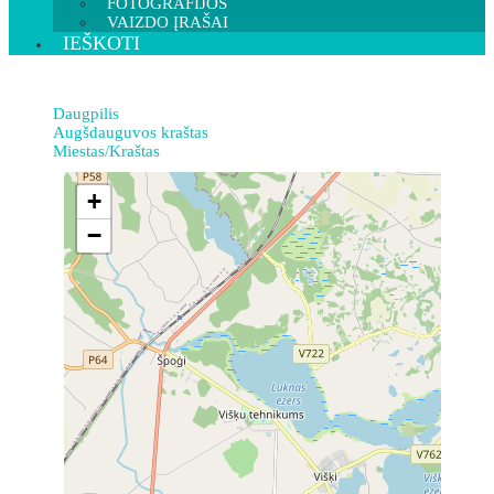
FOTOGRAFIJOS
VAIZDO ĮRAŠAI
IEŠKOTI
Daugpilis
Augšdauguvos kraštas
Miestas/Kraštas
+
−