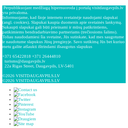
Perpublikuojant medžiagą hipernuoroda į portalą visitdaugavpils.lv
yra privaloma.
Informuojame, kad šioje interneto svetainėje naudojami slapukai
(angl. cookies). Slapukai kaupia duomenis apie svetainės lankymą.
Sukaupti slapukai gali būti prieinami ir mūsų patikrintiems,
patikimiems bendradarbiavimo partneriams (trečiosioms šalims).
Toliau naudodamiesi šia svetaine, Jūs sutinkate, kad mes saugotume
ir naudotume slapukus Jūsų įrenginyje. Savo sutikimą Jūs bet kuriuo
metu galite atšaukti ištrindami išsaugotus slapukus
+371 65422818 +371 26444810
turisms@daugavpils.lv
22a Rigas Street, Daugavpils, LV-5401
©2026 VISITDAUGAVPILS.LV
©2026 VISITDAUGAVPILS.LV