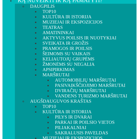
KĄ NUVEIKTI IR KĄ PAMATYTI?
DAUGPILIS
TOP10
KULTŪRA IR ISTORIJA
MUZIEJAI IR EKSPOZICIJOS
TEATRAS
AMATININKAI
AKTYVUS POILSIS IR NUOTYKIAI
SVEIKATA IR GROŽIS
PRAMOGOS IR POILSIS
ŠEIMOMS SU VAIKAIS
KELIAUTOJŲ GRUPĖMS
ŽMONĖMS SU NEGALIA
APSIPIRKIMAS
MARŠRUTAI
AUTOMOBILIŲ MARŠRUTAI
PASIVAIKŠČIOJIMO MARŠRUTAI
DVIRAČIŲ MARŠRUTAI
VANDENS TURIZMO MARŠRUTAI
AUGŠDAUGUVOS KRAŠTAS
TOP10
KULTŪRA IR ISTORIJA
PILYS IR DVARAI
PARKAI IR POILSIO VIETOS
PILIAKALNIAI
SAKRALUSIS PAVELDAS
MUZIEJAI IR EKSPOZICIJOS