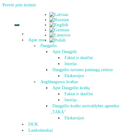
Pereiti prie turinio
Apie mus
Daugpilis
Apie Daugpilį
Faktai ir skaičiai
Istorija
Daugpilio turizmo paslaugų centras
Ekskursijos
Augšdauguvos kraštas
Apie Daugpilio kraštą
Faktai ir skaičiai
Istorija
Daugpilio krašto savivaldybės agentūra
„TAKA“
Ekskursijos
DUK
Lankstinukai