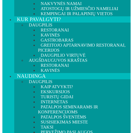
NAKVYNĖS NAMAI
ATOSTOGŲ IR UŽMIESČIO NAMELIAI
KEMPINGAI IR PALAPINIŲ VIETOS
KUR PAVALGYTI?
DAUGPILIS
RESTORANAI
KAVINĖS
GASTROBARAS
GREITOJO APTARNAVIMO RESTORANAI,
PICERIJOS
DAUGPILIO VIRTUVĖ
AUGŠDAUGUVOS KRAŠTAS
RESTORANAI
KAVINĖS
NAUDINGA
DAUGPILIS
KAIP ATVYKTI?
EKSKURSIJOS
TURISTŲ GIDAI
INTERNETAS
PATALPOS SEMINARAMS IR
KONFERENCIJOMS
PATALPOS ŠVENTĖMS
SUSISIEKIMAS MIESTE
TAKSI
PERVEŽIMO PASLAUGOS