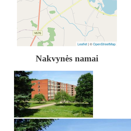
Leaflet
| ©
OpenStreetMap
Nakvynės namai