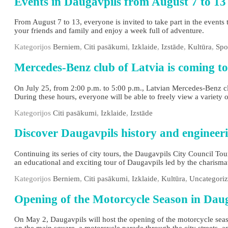
Events in Daugavpils from August 7 to 13
From August 7 to 13, everyone is invited to take part in the events 
your friends and family and enjoy a week full of adventure.
Kategorijos
Berniem
,
Citi pasākumi
,
Izklaide
,
Izstāde
,
Kultūra
,
Spo
Mercedes-Benz club of Latvia is coming t
On July 25, from 2:00 p.m. to 5:00 p.m., Latvian Mercedes-Benz club 
During these hours, everyone will be able to freely view a variety 
Kategorijos
Citi pasākumi
,
Izklaide
,
Izstāde
Discover Daugavpils history and engineeri
Continuing its series of city tours, the Daugavpils City Council To
an educational and exciting tour of Daugavpils led by the charismat
Kategorijos
Berniem
,
Citi pasākumi
,
Izklaide
,
Kultūra
,
Uncategoriz
Opening of the Motorcycle Season in Dau
On May 2, Daugavpils will host the opening of the motorcycle sea