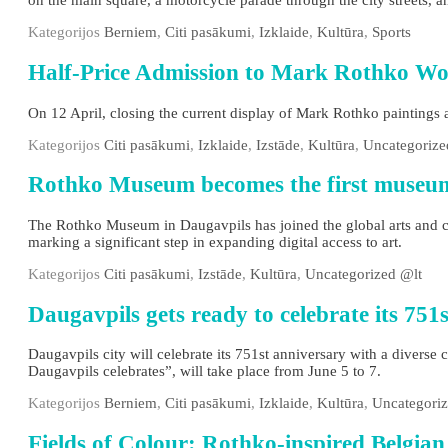
on the main square, a motorcycle parade through the city streets, a
Kategorijos
Berniem
,
Citi pasākumi
,
Izklaide
,
Kultūra
,
Sports
Half-Price Admission to Mark Rothko Wo
On 12 April, closing the current display of Mark Rothko paintings at
Kategorijos
Citi pasākumi
,
Izklaide
,
Izstāde
,
Kultūra
,
Uncategorize
Rothko Museum becomes the first museum
The Rothko Museum in Daugavpils has joined the global arts and c
marking a significant step in expanding digital access to art.
Kategorijos
Citi pasākumi
,
Izstāde
,
Kultūra
,
Uncategorized @lt
Daugavpils gets ready to celebrate its
Daugavpils city will celebrate its 751st anniversary with a divers
Daugavpils celebrates”, will take place from June 5 to 7.
Kategorijos
Berniem
,
Citi pasākumi
,
Izklaide
,
Kultūra
,
Uncategoriz
Fields of Colour: Rothko-inspired Belgia