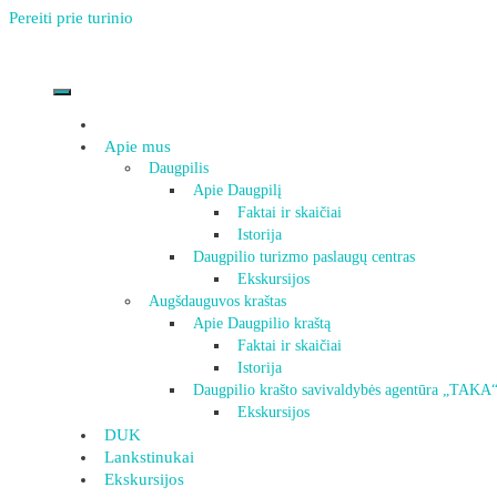
Pereiti prie turinio
Apie mus
Daugpilis
Apie Daugpilį
Faktai ir skaičiai
Istorija
Daugpilio turizmo paslaugų centras
Ekskursijos
Augšdauguvos kraštas
Apie Daugpilio kraštą
Faktai ir skaičiai
Istorija
Daugpilio krašto savivaldybės agentūra „TAKA
Ekskursijos
DUK
Lankstinukai
Ekskursijos