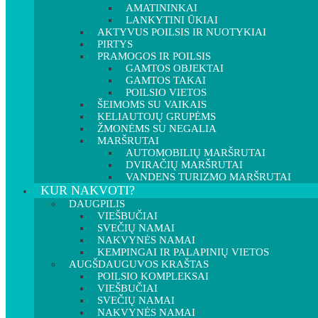
AMATININKAI
LANKYTINI ŪKIAI
AKTYVUS POILSIS IR NUOTYKIAI
PIRTYS
PRAMOGOS IR POILSIS
GAMTOS OBJEKTAI
GAMTOS TAKAI
POILSIO VIETOS
ŠEIMOMS SU VAIKAIS
KELIAUTOJŲ GRUPĖMS
ŽMONĖMS SU NEGALIA
MARŠRUTAI
AUTOMOBILIŲ MARŠRUTAI
DVIRAČIŲ MARŠRUTAI
VANDENS TURIZMO MARŠRUTAI
KUR NAKVOTI?
DAUGPILIS
VIEŠBUČIAI
SVEČIŲ NAMAI
NAKVYNĖS NAMAI
KEMPINGAI IR PALAPINIŲ VIETOS
AUGŠDAUGUVOS KRAŠTAS
POILSIO KOMPLEKSAI
VIEŠBUČIAI
SVEČIŲ NAMAI
NAKVYNĖS NAMAI