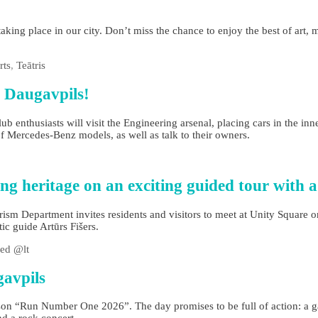
taking place in our city. Don’t miss the chance to enjoy the best of art,
rts
,
Teātris
o Daugavpils!
enthusiasts will visit the Engineering arsenal, placing cars in the inner 
of Mercedes-Benz models, as well as talk to their owners.
ng heritage on an exciting guided tour with a
urism Department invites residents and visitors to meet at Unity Square 
ic guide Artūrs Fišers.
ed @lt
gavpils
son “Run Number One 2026”. The day promises to be full of action: a ga