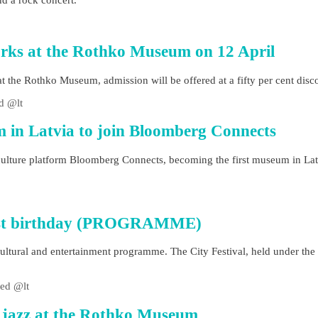
nd a rock concert.
rks at the Rothko Museum on 12 April
 the Rothko Museum, admission will be offered at a fifty per cent discou
d @lt
 in Latvia to join Bloomberg Connects
ulture platform Bloomberg Connects, becoming the first museum in Latv
 751st birthday (PROGRAMME)
e cultural and entertainment programme. The City Festival, held under th
ed @lt
n jazz at the Rothko Museum