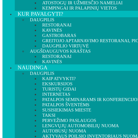
ATOSTOGŲ IR UŽMIESČIO NAMELIAI
KEMPINGAI IR PALAPINIŲ VIETOS
KUR PAVALGYTI?
DAUGPILIS
RESTORANAI
KAVINĖS
GASTROBARAS
GREITOJO APTARNAVIMO RESTORANAI, PIC
DAUGPILIO VIRTUVĖ
AUGŠDAUGUVOS KRAŠTAS
RESTORANAI
KAVINĖS
NAUDINGA
DAUGPILIS
KAIP ATVYKTI?
EKSKURSIJOS
TURISTŲ GIDAI
INTERNETAS
PATALPOS SEMINARAMS IR KONFERENCIJ
PATALPOS ŠVENTĖMS
SUSISIEKIMAS MIESTE
TAKSI
PERVEŽIMO PASLAUGOS
LENGVŲJŲ AUTOMOBILIŲ NUOMA
AUTOBUSŲ NUOMA
AKTYVAUS POILSIO INVENTORIAUS NUOM