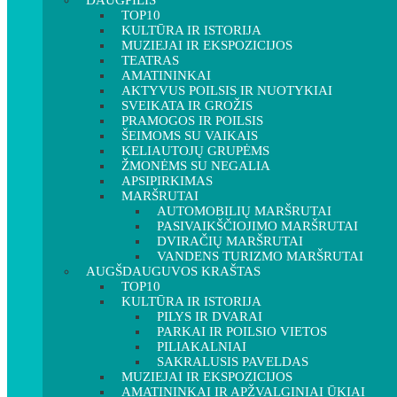
DAUGPILIS
TOP10
KULTŪRA IR ISTORIJA
MUZIEJAI IR EKSPOZICIJOS
TEATRAS
AMATININKAI
AKTYVUS POILSIS IR NUOTYKIAI
SVEIKATA IR GROŽIS
PRAMOGOS IR POILSIS
ŠEIMOMS SU VAIKAIS
KELIAUTOJŲ GRUPĖMS
ŽMONĖMS SU NEGALIA
APSIPIRKIMAS
MARŠRUTAI
AUTOMOBILIŲ MARŠRUTAI
PASIVAIKŠČIOJIMO MARŠRUTAI
DVIRAČIŲ MARŠRUTAI
VANDENS TURIZMO MARŠRUTAI
AUGŠDAUGUVOS KRAŠTAS
TOP10
KULTŪRA IR ISTORIJA
PILYS IR DVARAI
PARKAI IR POILSIO VIETOS
PILIAKALNIAI
SAKRALUSIS PAVELDAS
MUZIEJAI IR EKSPOZICIJOS
AMATININKAI IR APŽVALGINIAI ŪKIAI