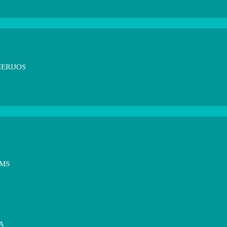
ERIJOS
OMS
A