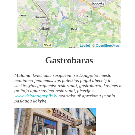
Leaflet
| ©
OpenStreetMap
Gastrobaras
Maloniai kviečiame susipažinti su Daugpilio miesto
maitinimo įmonėmis. Jos pateiktos pagal abėcėlę ir
suskirstytos grupėmis: restoranai, gastrobarai, kavinės ir
greitojo aptarnavimo restoranai, picerijos.
www.visitdaugavpils.lv
neatsako už aprašomų įmonių
paslaugų kokybę.