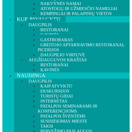
NAKVYNĖS NAMAI
ATOSTOGŲ IR UŽMIESČIO NAMELIAI
KEMPINGAI IR PALAPINIŲ VIETOS
KUR PAVALGYTI?
DAUGPILIS
RESTORANAI
KAVINĖS
GASTROBARAS
GREITOJO APTARNAVIMO RESTORANAI,
PICERIJOS
DAUGPILIO VIRTUVĖ
AUGŠDAUGUVOS KRAŠTAS
RESTORANAI
KAVINĖS
NAUDINGA
DAUGPILIS
KAIP ATVYKTI?
EKSKURSIJOS
TURISTŲ GIDAI
INTERNETAS
PATALPOS SEMINARAMS IR
KONFERENCIJOMS
PATALPOS ŠVENTĖMS
SUSISIEKIMAS MIESTE
TAKSI
PERVEŽIMO PASLAUGOS