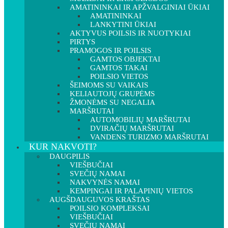
AMATININKAI IR APŽVALGINIAI ŪKIAI
AMATININKAI
LANKYTINI ŪKIAI
AKTYVUS POILSIS IR NUOTYKIAI
PIRTYS
PRAMOGOS IR POILSIS
GAMTOS OBJEKTAI
GAMTOS TAKAI
POILSIO VIETOS
ŠEIMOMS SU VAIKAIS
KELIAUTOJŲ GRUPĖMS
ŽMONĖMS SU NEGALIA
MARŠRUTAI
AUTOMOBILIŲ MARŠRUTAI
DVIRAČIŲ MARŠRUTAI
VANDENS TURIZMO MARŠRUTAI
KUR NAKVOTI?
DAUGPILIS
VIEŠBUČIAI
SVEČIŲ NAMAI
NAKVYNĖS NAMAI
KEMPINGAI IR PALAPINIŲ VIETOS
AUGŠDAUGUVOS KRAŠTAS
POILSIO KOMPLEKSAI
VIEŠBUČIAI
SVEČIŲ NAMAI