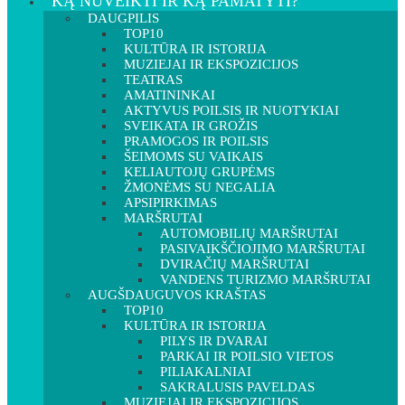
KĄ NUVEIKTI IR KĄ PAMATYTI?
DAUGPILIS
TOP10
KULTŪRA IR ISTORIJA
MUZIEJAI IR EKSPOZICIJOS
TEATRAS
AMATININKAI
AKTYVUS POILSIS IR NUOTYKIAI
SVEIKATA IR GROŽIS
PRAMOGOS IR POILSIS
ŠEIMOMS SU VAIKAIS
KELIAUTOJŲ GRUPĖMS
ŽMONĖMS SU NEGALIA
APSIPIRKIMAS
MARŠRUTAI
AUTOMOBILIŲ MARŠRUTAI
PASIVAIKŠČIOJIMO MARŠRUTAI
DVIRAČIŲ MARŠRUTAI
VANDENS TURIZMO MARŠRUTAI
AUGŠDAUGUVOS KRAŠTAS
TOP10
KULTŪRA IR ISTORIJA
PILYS IR DVARAI
PARKAI IR POILSIO VIETOS
PILIAKALNIAI
SAKRALUSIS PAVELDAS
MUZIEJAI IR EKSPOZICIJOS