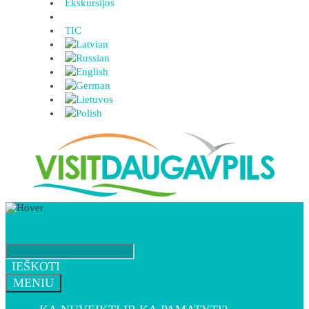
Ekskursijos
TIC
IEŠKOTI
MENIU