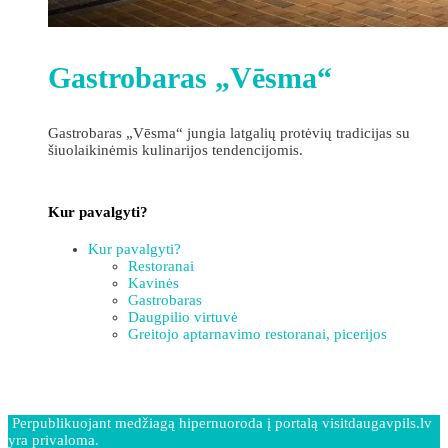
Gastrobaras „Vēsma“
Gastrobaras „Vēsma“ jungia latgalių protėvių tradicijas su
šiuolaikinėmis kulinarijos tendencijomis.
Kur pavalgyti?
Kur pavalgyti?
Restoranai
Kavinės
Gastrobaras
Daugpilio virtuvė
Greitojo aptarnavimo restoranai, picerijos
Perpublikuojant medžiagą hipernuoroda į portalą visitdaugavpils.lv
yra privaloma.