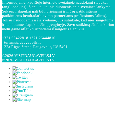
Informuojame, kad šioje interneto svetainėje naudojami slapukai
(angl. cookies). Slapukai kaupia duomenis apie svetainės lankymą.
Sukaupti slapukai gali būti prieinami ir mūsų patikrintiems,
patikimiems bendradarbiavimo partneriams (trečiosioms šalims).
Toliau naudodamiesi šia svetaine, Jūs sutinkate, kad mes saugotume
ir naudotume slapukus Jūsų įrenginyje. Savo sutikimą Jūs bet kuriuo
metu galite atšaukti ištrindami išsaugotus slapukus
+371 65422818 +371 26444810
turisms@daugavpils.lv
22a Rigas Street, Daugavpils, LV-5401
©2026 VISITDAUGAVPILS.LV
©2026 VISITDAUGAVPILS.LV