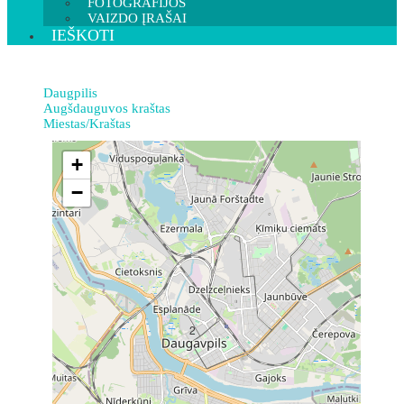
FOTOGRAFIJOS
VAIZDO ĮRAŠAI
IEŠKOTI
Daugpilis
Augšdauguvos kraštas
Miestas/Kraštas
+
−
2