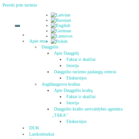
Pereiti prie turinio
Apie mus
Daugpilis
Apie Daugpilį
Faktai ir skaičiai
Istorija
Daugpilio turizmo paslaugų centras
Ekskursijos
Augšdauguvos kraštas
Apie Daugpilio kraštą
Faktai ir skaičiai
Istorija
Daugpilio krašto savivaldybės agentūra
„TAKA“
Ekskursijos
DUK
Lankstinukai