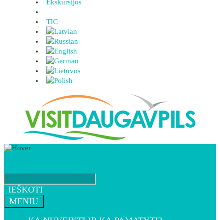
Ekskursijos
TIC
IEŠKOTI
MENIU