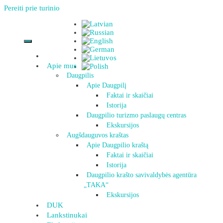
Pereiti prie turinio
Apie mus
Daugpilis
Apie Daugpilį
Faktai ir skaičiai
Istorija
Daugpilio turizmo paslaugų centras
Ekskursijos
Augšdauguvos kraštas
Apie Daugpilio kraštą
Faktai ir skaičiai
Istorija
Daugpilio krašto savivaldybės agentūra
„TAKA“
Ekskursijos
DUK
Lankstinukai