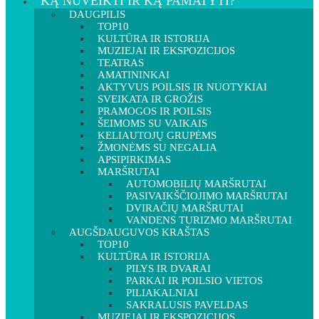
KĄ NUVEIKTI IR KĄ PAMATYTI?
DAUGPILIS
TOP10
KULTŪRA IR ISTORIJA
MUZIEJAI IR EKSPOZICIJOS
TEATRAS
AMATININKAI
AKTYVUS POILSIS IR NUOTYKIAI
SVEIKATA IR GROŽIS
PRAMOGOS IR POILSIS
ŠEIMOMS SU VAIKAIS
KELIAUTOJŲ GRUPĖMS
ŽMONĖMS SU NEGALIA
APSIPIRKIMAS
MARŠRUTAI
AUTOMOBILIŲ MARŠRUTAI
PASIVAIKŠČIOJIMO MARŠRUTAI
DVIRAČIŲ MARŠRUTAI
VANDENS TURIZMO MARŠRUTAI
AUGŠDAUGUVOS KRAŠTAS
TOP10
KULTŪRA IR ISTORIJA
PILYS IR DVARAI
PARKAI IR POILSIO VIETOS
PILIAKALNIAI
SAKRALUSIS PAVELDAS
MUZIEJAI IR EKSPOZICIJOS