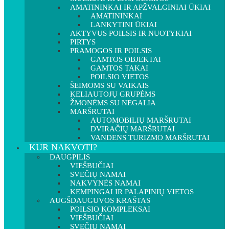
AMATININKAI IR APŽVALGINIAI ŪKIAI
AMATININKAI
LANKYTINI ŪKIAI
AKTYVUS POILSIS IR NUOTYKIAI
PIRTYS
PRAMOGOS IR POILSIS
GAMTOS OBJEKTAI
GAMTOS TAKAI
POILSIO VIETOS
ŠEIMOMS SU VAIKAIS
KELIAUTOJŲ GRUPĖMS
ŽMONĖMS SU NEGALIA
MARŠRUTAI
AUTOMOBILIŲ MARŠRUTAI
DVIRAČIŲ MARŠRUTAI
VANDENS TURIZMO MARŠRUTAI
KUR NAKVOTI?
DAUGPILIS
VIEŠBUČIAI
SVEČIŲ NAMAI
NAKVYNĖS NAMAI
KEMPINGAI IR PALAPINIŲ VIETOS
AUGŠDAUGUVOS KRAŠTAS
POILSIO KOMPLEKSAI
VIEŠBUČIAI
SVEČIŲ NAMAI