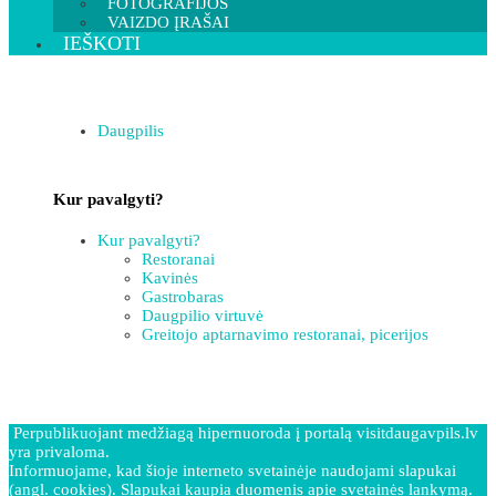
FOTOGRAFIJOS
VAIZDO ĮRAŠAI
IEŠKOTI
Daugpilis
Kur pavalgyti?
Kur pavalgyti?
Restoranai
Kavinės
Gastrobaras
Daugpilio virtuvė
Greitojo aptarnavimo restoranai, picerijos
Perpublikuojant medžiagą hipernuoroda į portalą visitdaugavpils.lv
yra privaloma.
Informuojame, kad šioje interneto svetainėje naudojami slapukai
(angl. cookies). Slapukai kaupia duomenis apie svetainės lankymą.