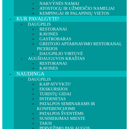
NAKVYNĖS NAMAI
ATOSTOGŲ IR UŽMIESČIO NAMELIAI
KEMPINGAI IR PALAPINIŲ VIETOS
KUR PAVALGYTI?
DAUGPILIS
RESTORANAI
KAVINĖS
GASTROBARAS
GREITOJO APTARNAVIMO RESTORANAI,
PICERIJOS
DAUGPILIO VIRTUVĖ
AUGŠDAUGUVOS KRAŠTAS
RESTORANAI
KAVINĖS
NAUDINGA
DAUGPILIS
KAIP ATVYKTI?
EKSKURSIJOS
TURISTŲ GIDAI
INTERNETAS
PATALPOS SEMINARAMS IR
KONFERENCIJOMS
PATALPOS ŠVENTĖMS
SUSISIEKIMAS MIESTE
TAKSI
PERVEŽIMO PASLAUGOS