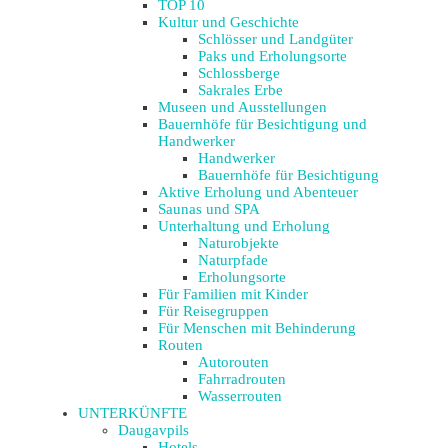
TOP 10
Kultur und Geschichte
Schlösser und Landgüter
Paks und Erholungsorte
Schlossberge
Sakrales Erbe
Museen und Ausstellungen
Bauernhöfe für Besichtigung und
Handwerker
Handwerker
Bauernhöfe für Besichtigung
Aktive Erholung und Abenteuer
Saunas und SPA
Unterhaltung und Erholung
Naturobjekte
Naturpfade
Erholungsorte
Für Familien mit Kinder
Für Reisegruppen
Für Menschen mit Behinderung
Routen
Autorouten
Fahrradrouten
Wasserrouten
UNTERKÜNFTE
Daugavpils
Hotels