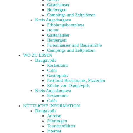
Gästehäuser
Herbergen
Campings und Zeltplätzen
Kreis Augsdaugava
Erholungskomplexe
Hotels
Gästehäuser
Herbergen
Ferienhäuser und Bauernhöfe
Campings und Zeltplätzen
WO ZU ESSEN
Daugavpils
Restaurants
Cafés
Gastropubs
Fastfood-Restaurants, Pizzerien
Küche von Daugavpils
Kreis Augsdaugava
Restaurants
Cafés
NÜTZLICHE INFORMATION
Daugavpils
Anreise
Führungen
Touristenführer
Internet