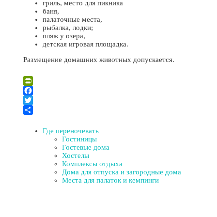
гриль, место для пикника
баня,
палаточные места,
рыбалка, лодки;
пляж у озера,
детская игровая площадка.
Размещение домашних животных допускается.
Leaflet
| ©
OpenStreetMap
×
+
КОТТЕДЖ «MAZLIGZDINA»
PrintFriendly
−
Facebook
Twitter
Отправить
Где переночевать
Гостиницы
Гостевые дома
Хостелы
Комплексы отдыха
Дома для отпуска и загородные дома
Места для палаток и кемпинги