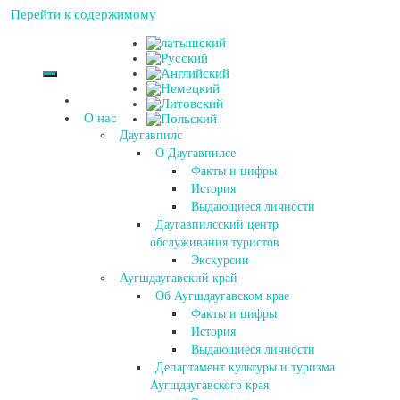
Перейти к содержимому
О нас
Даугавпилс
О Даугавпилсе
Факты и цифры
История
Выдающиеся личности
Даугавпилсский центр
обслуживания туристов
Экскурсии
Аугшдаугавский край
Об Аугшдаугавском крае
Факты и цифры
История
Выдающиеся личности
Департамент культуры и туризма
Аугшдаугавского края