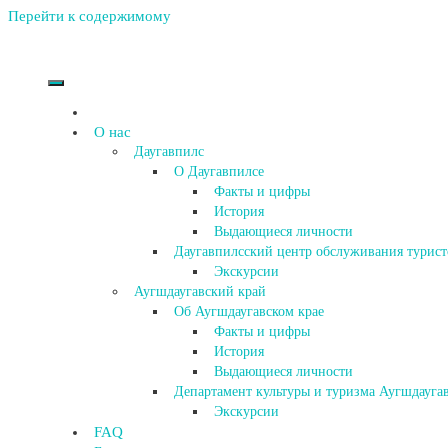
Перейти к содержимому
О нас
Даугавпилс
О Даугавпилсе
Факты и цифры
История
Выдающиеся личности
Даугавпилсский центр обслуживания турист
Экскурсии
Аугшдаугавский край
Об Аугшдаугавском крае
Факты и цифры
История
Выдающиеся личности
Департамент культуры и туризма Аугшдаугав
Экскурсии
FAQ