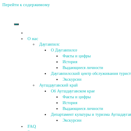
Перейти к содержимому
О нас
Даугавпилс
О Даугавпилсе
Факты и цифры
История
Выдающиеся личности
Даугавпилсский центр обслуживания турист
Экскурсии
Аугшдаугавский край
Об Аугшдаугавском крае
Факты и цифры
История
Выдающиеся личности
Департамент культуры и туризма Аугшдаугав
Экскурсии
FAQ