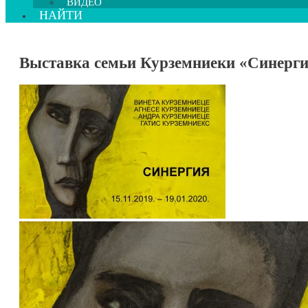
ВИДЕО
НАЙТИ
Выставка семьи Курземниеки «Синерг