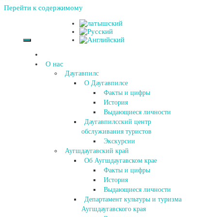
Перейти к содержимому
О нас
Даугавпилс
О Даугавпилсе
Факты и цифры
История
Выдающиеся личности
Даугавпилсский центр
обслуживания туристов
Экскурсии
Аугшдаугавский край
Об Аугшдаугавском крае
Факты и цифры
История
Выдающиеся личности
Департамент культуры и туризма
Аугшдаугавского края