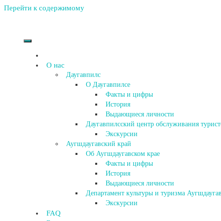
Перейти к содержимому
О нас
Даугавпилс
О Даугавпилсе
Факты и цифры
История
Выдающиеся личности
Даугавпилсский центр обслуживания турист
Экскурсии
Аугшдаугавский край
Об Аугшдаугавском крае
Факты и цифры
История
Выдающиеся личности
Департамент культуры и туризма Аугшдаугав
Экскурсии
FAQ