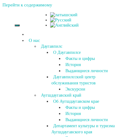
Перейти к содержимому
О нас
Даугавпилс
О Даугавпилсе
Факты и цифры
История
Выдающиеся личности
Даугавпилсский центр
обслуживания туристов
Экскурсии
Аугшдаугавский край
Об Аугшдаугавском крае
Факты и цифры
История
Выдающиеся личности
Департамент культуры и туризма
Аугшдаугавского края