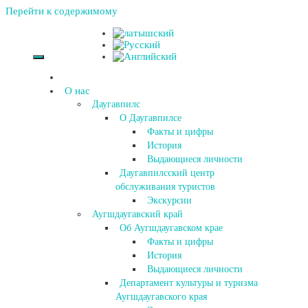
Перейти к содержимому
О нас
Даугавпилс
О Даугавпилсе
Факты и цифры
История
Выдающиеся личности
Даугавпилсский центр
обслуживания туристов
Экскурсии
Аугшдаугавский край
Об Аугшдаугавском крае
Факты и цифры
История
Выдающиеся личности
Департамент культуры и туризма
Аугшдаугавского края