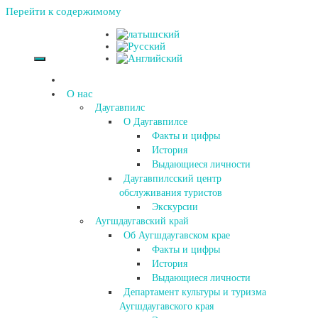
Перейти к содержимому
О нас
Даугавпилс
О Даугавпилсе
Факты и цифры
История
Выдающиеся личности
Даугавпилсский центр
обслуживания туристов
Экскурсии
Аугшдаугавский край
Об Аугшдаугавском крае
Факты и цифры
История
Выдающиеся личности
Департамент культуры и туризма
Аугшдаугавского края