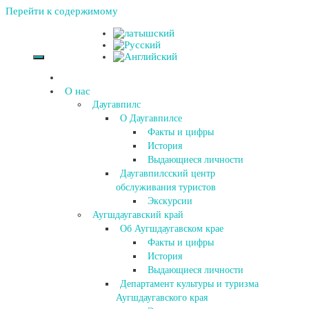
Перейти к содержимому
О нас
Даугавпилс
О Даугавпилсе
Факты и цифры
История
Выдающиеся личности
Даугавпилсский центр
обслуживания туристов
Экскурсии
Аугшдаугавский край
Об Аугшдаугавском крае
Факты и цифры
История
Выдающиеся личности
Департамент культуры и туризма
Аугшдаугавского края