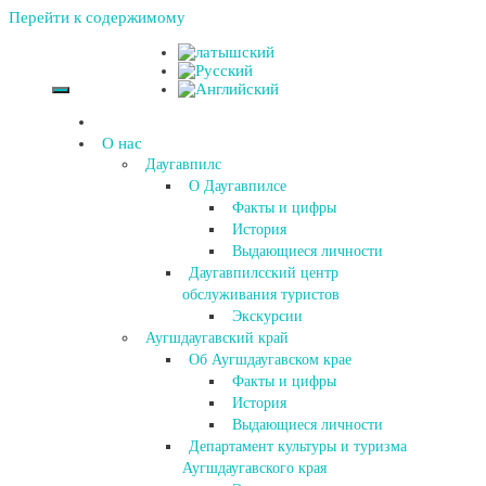
Перейти к содержимому
О нас
Даугавпилс
О Даугавпилсе
Факты и цифры
История
Выдающиеся личности
Даугавпилсский центр
обслуживания туристов
Экскурсии
Аугшдаугавский край
Об Аугшдаугавском крае
Факты и цифры
История
Выдающиеся личности
Департамент культуры и туризма
Аугшдаугавского края