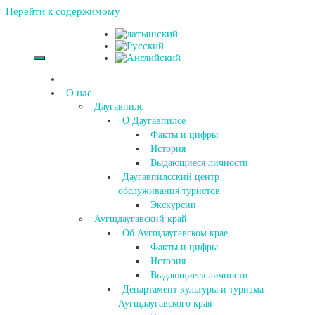
Перейти к содержимому
О нас
Даугавпилс
О Даугавпилсе
Факты и цифры
История
Выдающиеся личности
Даугавпилсский центр
обслуживания туристов
Экскурсии
Аугшдаугавский край
Об Аугшдаугавском крае
Факты и цифры
История
Выдающиеся личности
Департамент культуры и туризма
Аугшдаугавского края