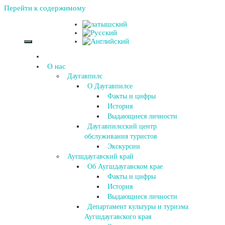
Перейти к содержимому
О нас
Даугавпилс
О Даугавпилсе
Факты и цифры
История
Выдающиеся личности
Даугавпилсский центр
обслуживания туристов
Экскурсии
Аугшдаугавский край
Об Аугшдаугавском крае
Факты и цифры
История
Выдающиеся личности
Департамент культуры и туризма
Аугшдаугавского края