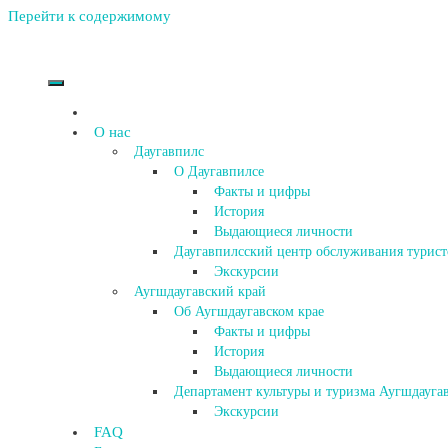
Перейти к содержимому
О нас
Даугавпилс
О Даугавпилсе
Факты и цифры
История
Выдающиеся личности
Даугавпилсский центр обслуживания турист
Экскурсии
Аугшдаугавский край
Об Аугшдаугавском крае
Факты и цифры
История
Выдающиеся личности
Департамент культуры и туризма Аугшдаугав
Экскурсии
FAQ