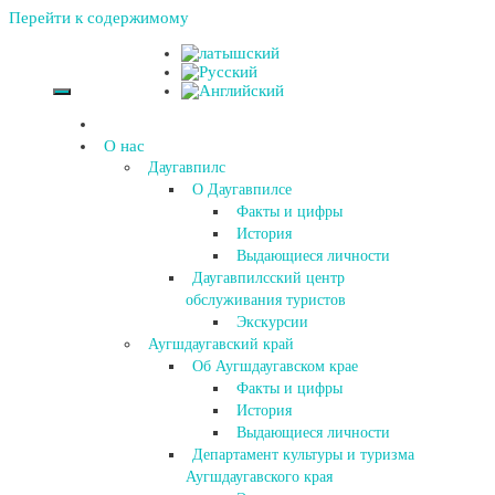
Перейти к содержимому
О нас
Даугавпилс
О Даугавпилсе
Факты и цифры
История
Выдающиеся личности
Даугавпилсский центр
обслуживания туристов
Экскурсии
Аугшдаугавский край
Об Аугшдаугавском крае
Факты и цифры
История
Выдающиеся личности
Департамент культуры и туризма
Аугшдаугавского края