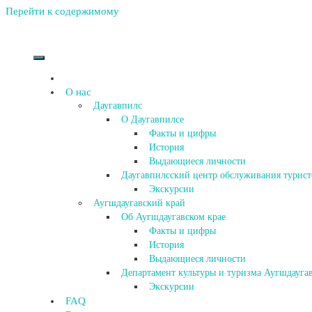
Перейти к содержимому
О нас
Даугавпилс
О Даугавпилсе
Факты и цифры
История
Выдающиеся личности
Даугавпилсский центр обслуживания турист
Экскурсии
Аугшдаугавский край
Об Аугшдаугавском крае
Факты и цифры
История
Выдающиеся личности
Департамент культуры и туризма Аугшдаугав
Экскурсии
FAQ