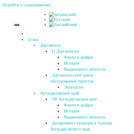
Перейти к содержимому
О нас
Даугавпилс
О Даугавпилсе
Факты и цифры
История
Выдающиеся личности
Даугавпилсский центр
обслуживания туристов
Экскурсии
Аугшдаугавский край
Об Аугшдаугавском крае
Факты и цифры
История
Выдающиеся личности
Департамент культуры и туризма
Аугшдаугавского края