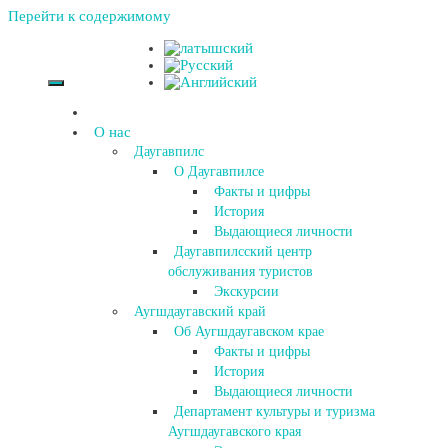
Перейти к содержимому
О нас
Даугавпилс
О Даугавпилсе
Факты и цифры
История
Выдающиеся личности
Даугавпилсский центр
обслуживания туристов
Экскурсии
Аугшдаугавский край
Об Аугшдаугавском крае
Факты и цифры
История
Выдающиеся личности
Департамент культуры и туризма
Аугшдаугавского края