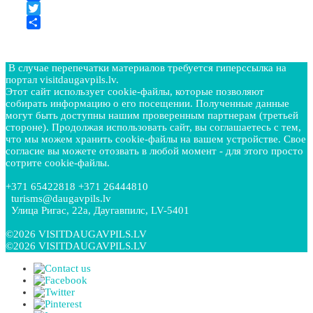
Facebook
Twitter
Отправить
В случае перепечатки материалов требуется гиперссылка на
портал visitdaugavpils.lv.
Этот сайт использует cookie-файлы, которые позволяют
собирать информацию о его посещении. Полученные данные
могут быть доступны нашим проверенным партнерам (третьей
стороне). Продолжая использовать сайт, вы соглашаетесь с тем,
что мы можем хранить cookie-файлы на вашем устройстве. Свое
согласие вы можете отозвать в любой момент - для этого просто
сотрите cookie-файлы.
+371 65422818 +371 26444810
turisms@daugavpils.lv
Улица Ригас, 22a, Даугавпилс, LV-5401
©2026 VISITDAUGAVPILS.LV
©2026 VISITDAUGAVPILS.LV