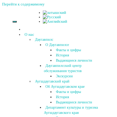
Перейти к содержимому
О нас
Даугавпилс
О Даугавпилсе
Факты и цифры
История
Выдающиеся личности
Даугавпилсский центр
обслуживания туристов
Экскурсии
Аугшдаугавский край
Об Аугшдаугавском крае
Факты и цифры
История
Выдающиеся личности
Департамент культуры и туризма
Аугшдаугавского края