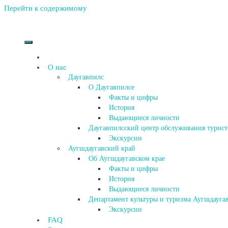
Перейти к содержимому
О нас
Даугавпилс
О Даугавпилсе
Факты и цифры
История
Выдающиеся личности
Даугавпилсский центр обслуживания турист
Экскурсии
Аугшдаугавский край
Об Аугшдаугавском крае
Факты и цифры
История
Выдающиеся личности
Департамент культуры и туризма Аугшдаугав
Экскурсии
FAQ