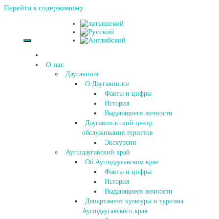
Перейти к содержимому
О нас
Даугавпилс
О Даугавпилсе
Факты и цифры
История
Выдающиеся личности
Даугавпилсский центр
обслуживания туристов
Экскурсии
Аугшдаугавский край
Об Аугшдаугавском крае
Факты и цифры
История
Выдающиеся личности
Департамент культуры и туризма
Аугшдаугавского края