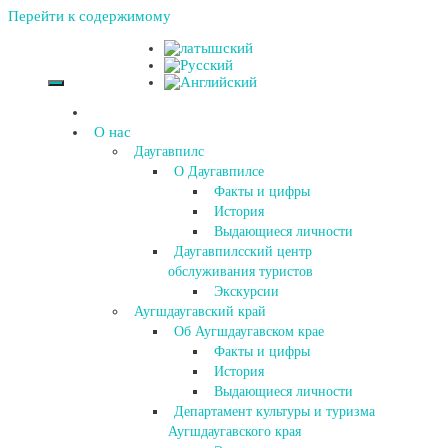
Перейти к содержимому
О нас
Даугавпилс
О Даугавпилсе
Факты и цифры
История
Выдающиеся личности
Даугавпилсский центр
обслуживания туристов
Экскурсии
Аугшдаугавский край
Об Аугшдаугавском крае
Факты и цифры
История
Выдающиеся личности
Департамент культуры и туризма
Аугшдаугавского края