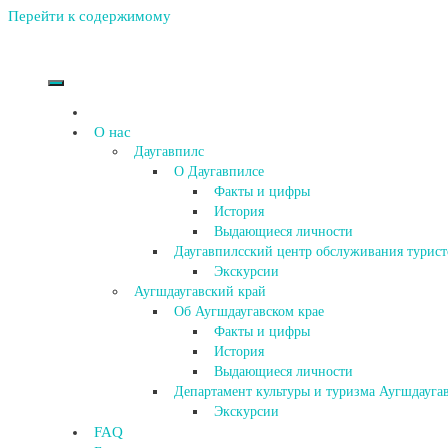
Перейти к содержимому
О нас
Даугавпилс
О Даугавпилсе
Факты и цифры
История
Выдающиеся личности
Даугавпилсский центр обслуживания турист
Экскурсии
Аугшдаугавский край
Об Аугшдаугавском крае
Факты и цифры
История
Выдающиеся личности
Департамент культуры и туризма Аугшдаугав
Экскурсии
FAQ