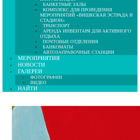
БАНКЕТНЫЕ ЗАЛЫ
КОМПЛЕКС ДЛЯ ПРОВЕДЕНИЯ
МЕРОПРИЯТИЙ «ВИШКСКАЯ ЭСТРАДА И
СТАДИОН»
ТРАНСПОРТ
АРЕНДА ИНВЕНТАРЯ ДЛЯ АКТИВНОГО
ОТДЫХА
ПОЧТОВЫЕ ОТДЕЛЕНИЯ
БАНКОМАТЫ
АВТОЗАПРАВОЧНЫЕ СТАНЦИИ
МЕРОПРИЯТИЯ
НОВОСТИ
ГАЛЕРЕИ
ФОТОГРАФИИ
ВИДЕО
НАЙТИ