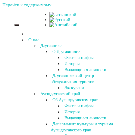
Перейти к содержимому
О нас
Даугавпилс
О Даугавпилсе
Факты и цифры
История
Выдающиеся личности
Даугавпилсский центр
обслуживания туристов
Экскурсии
Аугшдаугавский край
Об Аугшдаугавском крае
Факты и цифры
История
Выдающиеся личности
Департамент культуры и туризма
Аугшдаугавского края