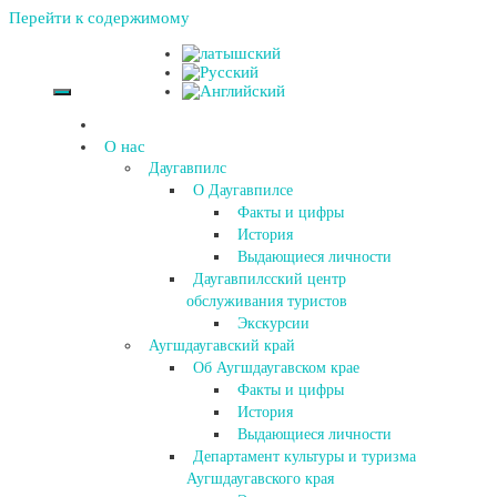
Перейти к содержимому
О нас
Даугавпилс
О Даугавпилсе
Факты и цифры
История
Выдающиеся личности
Даугавпилсский центр
обслуживания туристов
Экскурсии
Аугшдаугавский край
Об Аугшдаугавском крае
Факты и цифры
История
Выдающиеся личности
Департамент культуры и туризма
Аугшдаугавского края