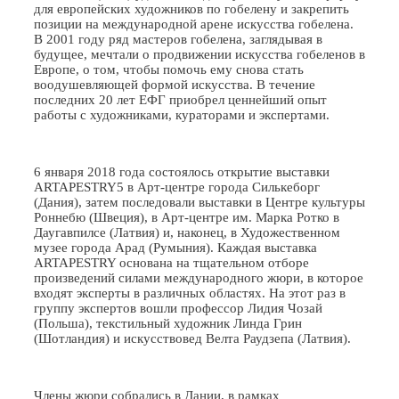
для европейских художников по гобелену и закрепить
позиции на международной арене искусства гобелена.
В 2001 году ряд мастеров гобелена, заглядывая в
будущее, мечтали о продвижении искусства гобеленов в
Европе, о том, чтобы помочь ему снова стать
воодушевляющей формой искусства. В течение
последних 20 лет ЕФГ приобрел ценнейший опыт
работы с художниками, кураторами и экспертами.
6 января 2018 года состоялось открытие выставки
ARTAPESTRY5 в Арт-центре города Силькеборг
(Дания), затем последовали выставки в Центре культуры
Роннебю (Швеция), в Арт-центре им. Марка Ротко в
Даугавпилсе (Латвия) и, наконец, в Художественном
музее города Арад (Румыния). Каждая выставка
ARTAPESTRY основана на тщательном отборе
произведений силами международного жюри, в которое
входят эксперты в различных областях. На этот раз в
группу экспертов вошли профессор Лидия Чозай
(Польша), текстильный художник Линда Грин
(Шотландия) и искусствовед Велта Раудзепа (Латвия).
Члены жюри собрались в Дании, в рамках