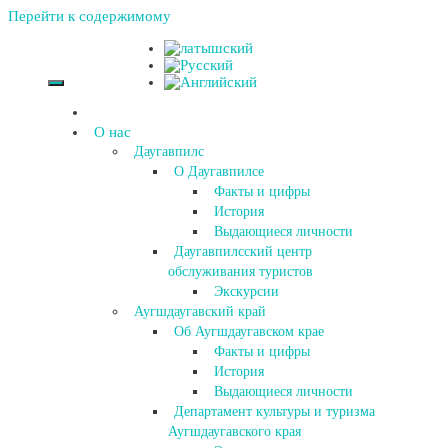
Перейти к содержимому
О нас
Даугавпилс
О Даугавпилсе
Факты и цифры
История
Выдающиеся личности
Даугавпилсский центр
обслуживания туристов
Экскурсии
Аугшдаугавский край
Об Аугшдаугавском крае
Факты и цифры
История
Выдающиеся личности
Департамент культуры и туризма
Аугшдаугавского края