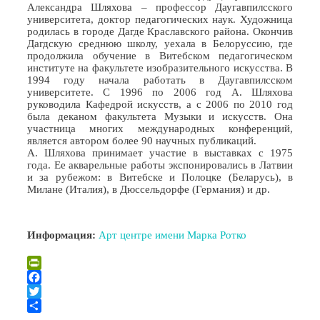
Александра Шляхова – профессор Даугавпилсского
университета, доктор педагогических наук. Художница
родилась в городе Дагде Краславского района. Окончив
Дагдскую среднюю школу, уехала в Белоруссию, где
продолжила обучение в Витебском педагогическом
институте на факультете изобразительного искусства. В
1994 году начала работать в Даугавпилсском
университете. С 1996 по 2006 год А. Шляхова
руководила Кафедрой искусств, а с 2006 по 2010 год
была деканом факультета Музыки и искусств. Она
участница многих международных конференций,
является автором более 90 научных публикаций.
А. Шляхова принимает участие в выставках с 1975
года. Ее акварельные работы экспонировались в Латвии
и за рубежом: в Витебске и Полоцке (Беларусь), в
Милане (Италия), в Дюссельдорфе (Германия) и др.
Информация:
Арт центре имени Марка Ротко
PrintFriendly
Facebook
Twitter