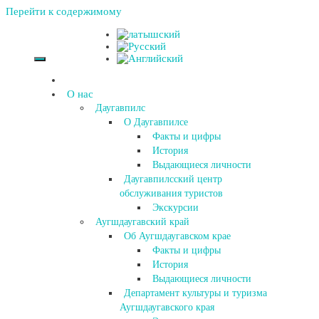
Перейти к содержимому
О нас
Даугавпилс
О Даугавпилсе
Факты и цифры
История
Выдающиеся личности
Даугавпилсский центр
обслуживания туристов
Экскурсии
Аугшдаугавский край
Об Аугшдаугавском крае
Факты и цифры
История
Выдающиеся личности
Департамент культуры и туризма
Аугшдаугавского края