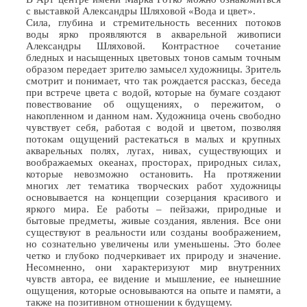
с выставкой Александры Шляховой «Вода и цвет».
Сила, глубина и стремительность весенних потоков
воды ярко проявляются в акварельной живописи
Александры Шляховой. Контрастное сочетание
бледных и насыщенных цветовых тонов самым точным
образом передает зрителю замысел художницы. Зритель
смотрит и понимает, что так рождается рассказ, беседа
при встрече цвета с водой, которые на бумаге создают
повествование об ощущениях, о пережитом, о
накопленном и данном нам. Художница очень свободно
чувствует себя, работая с водой и цветом, позволяя
потокам ощущений растекаться в малых и крупных
акварельных полях, лугах, нивах, существующих и
воображаемых океанах, просторах, природных силах,
которые невозможно остановить. На протяжении
многих лет тематика творческих работ художницы
основывается на концепции созерцания красивого и
яркого мира. Ее работы – пейзажи, природные и
бытовые предметы, живые создания, явления. Все они
существуют в реальности или созданы воображением,
но сознательно увеличены или уменьшены. Это более
четко и глубоко подчеркивает их природу и значение.
Несомненно, они характеризуют мир внутренних
чувств автора, ее видение и мышление, ее нынешние
ощущения, которые основываются на опыте и памяти, а
также на позитивном отношении к будущему.