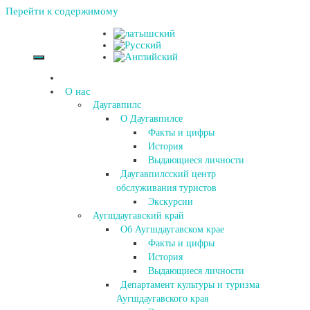
Перейти к содержимому
О нас
Даугавпилс
О Даугавпилсе
Факты и цифры
История
Выдающиеся личности
Даугавпилсский центр
обслуживания туристов
Экскурсии
Аугшдаугавский край
Об Аугшдаугавском крае
Факты и цифры
История
Выдающиеся личности
Департамент культуры и туризма
Аугшдаугавского края