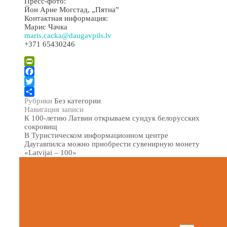
Пресс-фото:
Йон Арне Могстад, „Пятна”
Контактная информация:
Марис Чачка
maris.cacka@daugavpils.lv
+371 65430246
PrintFriendly
Facebook
Twitter
Рубрики
Без категории
Отправить
Навигация записи
К 100-летию Латвии открываем сундук белорусских
сокровищ
В Туристическом информационном центре
Даугавпилса можно приобрести сувенирную монету
«Latvijai – 100»