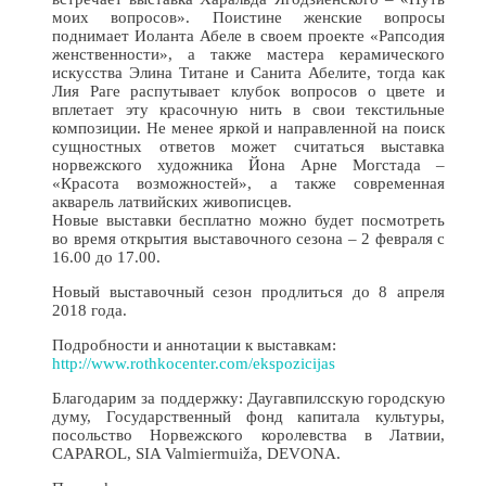
моих вопросов». Поистине женские вопросы
поднимает Иоланта Абеле в своем проекте «Рапсодия
женственности», а также мастера керамического
искусства Элина Титане и Санита Абелите, тогда как
Лия Раге распутывает клубок вопросов о цвете и
вплетает эту красочную нить в свои текстильные
композиции. Не менее яркой и направленной на поиск
сущностных ответов может считаться выставка
норвежского художника Йона Арне Могстада –
«Красота возможностей», а также современная
акварель латвийских живописцев.
Новые выставки бесплатно можно будет посмотреть
во время открытия выставочного сезона – 2 февраля с
16.00 до 17.00.
Новый выставочный сезон продлиться до 8 апреля
2018 года.
Подробности и аннотации к выставкам:
http://www.rothkocenter.com/ekspozicijas
Благодарим за поддержку: Даугавпилсскую городскую
думу, Государственный фонд капитала культуры,
посольство Норвежского королевства в Латвии,
CAPAROL, SIA Valmiermuiža, DEVONA.