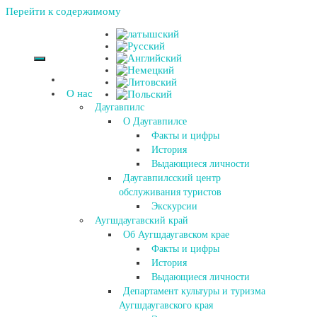
Перейти к содержимому
О нас
Даугавпилс
О Даугавпилсе
Факты и цифры
История
Выдающиеся личности
Даугавпилсский центр
обслуживания туристов
Экскурсии
Аугшдаугавский край
Об Аугшдаугавском крае
Факты и цифры
История
Выдающиеся личности
Департамент культуры и туризма
Аугшдаугавского края