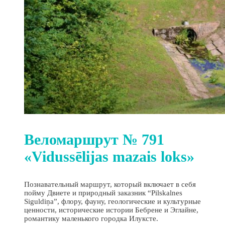
Веломаршрут № 791
«Vidussēlijas mazais loks»
Познавательный маршрут, который включает в себя
пойму Двиете и природный заказник “Pilskalnes
Siguldiņa”, флору, фауну, геологические и культурные
ценности, исторические истории Бебрене и Эглайне,
романтику маленького городка Илуксте.