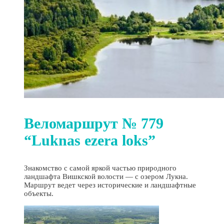
Веломаршрут № 779
“Luknas ezera loks”
Знакомство с самой яркой частью природного
ландшафта Вишкской волости — с озером Лукна.
Маршрут ведет через исторические и ландшафтные
объекты.