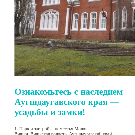
Ознакомьтесь с наследием
Аугшдаугавского края —
усадьбы и замки!
1. Парк и застройка поместья Молов
Вишки, Вишкская волость, Аугшдаугавский край