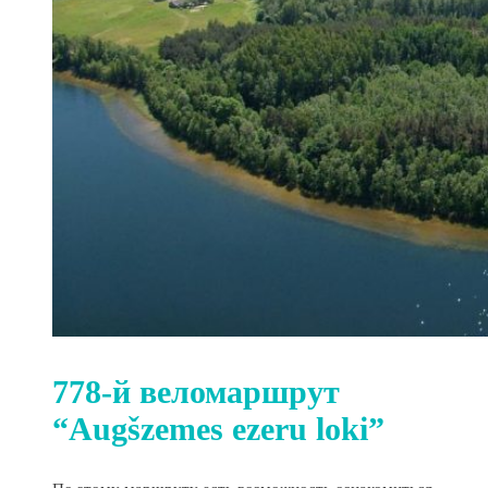
778-й веломаршрут
“Augšzemes ezeru loki”