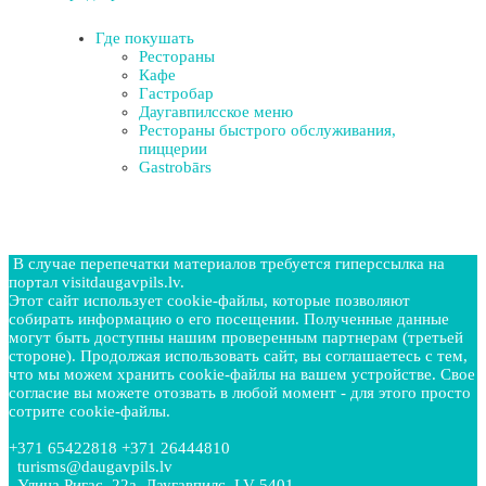
Где покушать
Рестораны
Кафе
Гастробар
Даугавпилсское меню
Рестораны быстрого обслуживания,
пиццерии
Gastrobārs
В случае перепечатки материалов требуется гиперссылка на
портал visitdaugavpils.lv.
Этот сайт использует cookie-файлы, которые позволяют
собирать информацию о его посещении. Полученные данные
могут быть доступны нашим проверенным партнерам (третьей
стороне). Продолжая использовать сайт, вы соглашаетесь с тем,
что мы можем хранить cookie-файлы на вашем устройстве. Свое
согласие вы можете отозвать в любой момент - для этого просто
сотрите cookie-файлы.
+371 65422818 +371 26444810
turisms@daugavpils.lv
Улица Ригас, 22a, Даугавпилс, LV-5401