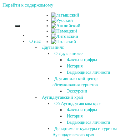
Перейти к содержимому
О нас
Даугавпилс
О Даугавпилсе
Факты и цифры
История
Выдающиеся личности
Даугавпилсский центр
обслуживания туристов
Экскурсии
Аугшдаугавский край
Об Аугшдаугавском крае
Факты и цифры
История
Выдающиеся личности
Департамент культуры и туризма
Аугшдаугавского края