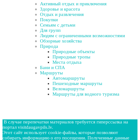
Активный отдых и приключения
Здоровье и красота
Отдых и развлечения
Покупки
Семьям с детьми
Для групп
Людям с ограниченными возможностями
Обзорные хозяйства
Природа
Природные объекты
Природные тропы
Места отдыха
Бани и СПА
Маршруты
Автомаршруты
Пешеходные маршруты
Веломаршруты
Маршруты для водного туризма
В случае перепечатки материалов требуется гиперссылка на
портал visitdaugavpils.lv.
Этот сайт использует cookie-файлы, которые позволяют
собирать информацию о его посещении. Полученные данные