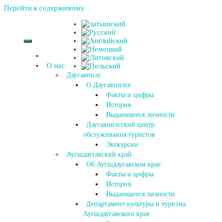
Перейти к содержимому
О нас
Даугавпилс
О Даугавпилсе
Факты и цифры
История
Выдающиеся личности
Даугавпилсский центр
обслуживания туристов
Экскурсии
Аугшдаугавский край
Об Аугшдаугавском крае
Факты и цифры
История
Выдающиеся личности
Департамент культуры и туризма
Аугшдаугавского края