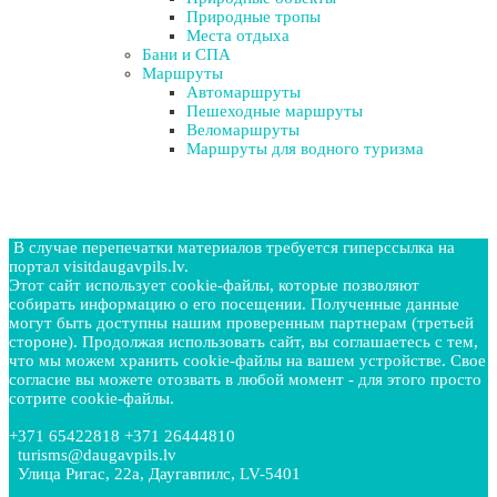
Природные тропы
Места отдыха
Бани и СПА
Маршруты
Автомаршруты
Пешеходные маршруты
Веломаршруты
Маршруты для водного туризма
В случае перепечатки материалов требуется гиперссылка на
портал visitdaugavpils.lv.
Этот сайт использует cookie-файлы, которые позволяют
собирать информацию о его посещении. Полученные данные
могут быть доступны нашим проверенным партнерам (третьей
стороне). Продолжая использовать сайт, вы соглашаетесь с тем,
что мы можем хранить cookie-файлы на вашем устройстве. Свое
согласие вы можете отозвать в любой момент - для этого просто
сотрите cookie-файлы.
+371 65422818 +371 26444810
turisms@daugavpils.lv
Улица Ригас, 22a, Даугавпилс, LV-5401