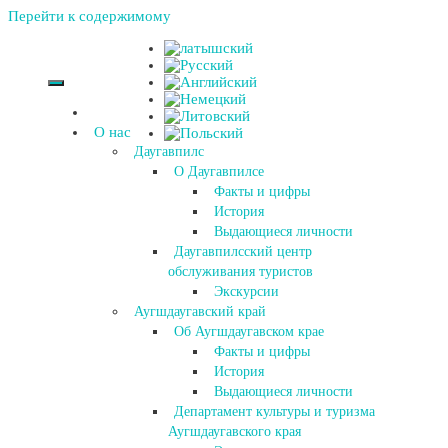
Перейти к содержимому
О нас
Даугавпилс
О Даугавпилсе
Факты и цифры
История
Выдающиеся личности
Даугавпилсский центр
обслуживания туристов
Экскурсии
Аугшдаугавский край
Об Аугшдаугавском крае
Факты и цифры
История
Выдающиеся личности
Департамент культуры и туризма
Аугшдаугавского края