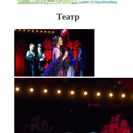
Leaflet
| ©
OpenStreetMap
Театр