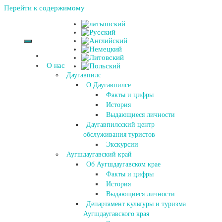
Перейти к содержимому
О нас
Даугавпилс
О Даугавпилсе
Факты и цифры
История
Выдающиеся личности
Даугавпилсский центр
обслуживания туристов
Экскурсии
Аугшдаугавский край
Об Аугшдаугавском крае
Факты и цифры
История
Выдающиеся личности
Департамент культуры и туризма
Аугшдаугавского края