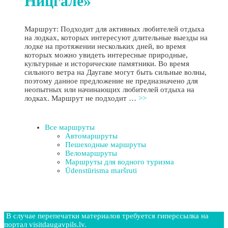
Ницгале»
Маршрут: Подходит для активных любителей отдыха
на лодках, которых интересуют длительные выезды на
лодке на протяжении нескольких дней, во время
которых можно увидеть интересные природные,
культурные и исторические памятники. Во время
сильного ветра на Даугаве могут быть сильные волны,
поэтому данное предложение не предназначено для
неопытных или начинающих любителей отдыха на
лодках. Маршрут не подходит …
>>
Все маршруты
Автомаршруты
Пешеходные маршруты
Веломаршруты
Маршруты для водного туризма
Ūdenstūrisma maršruti
В случае перепечатки материалов требуется гиперссылка на
портал visitdaugavpils.lv.