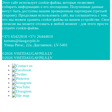
Этот сайт использует cookie-файлы, которые позволяют
собирать информацию о его посещении. Полученные данные
могут быть доступны нашим проверенным партнерам (третьей
стороне). Продолжая использовать сайт, вы соглашаетесь с тем,
что мы можем хранить cookie-файлы на вашем устройстве. Свое
согласие вы можете отозвать в любой момент - для этого просто
сотрите cookie-файлы.
+371 65422818 +371 26444810
turisms@daugavpils.lv
Улица Ригас, 22a, Даугавпилс, LV-5401
©2026 VISITDAUGAVPILS.LV
©2026 VISITDAUGAVPILS.LV