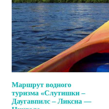
Маршрут водного
туризма «Слутишки –
Даугавпилс – Ликсна —