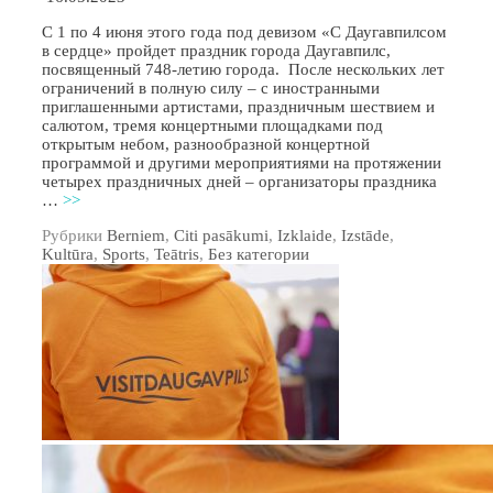
С 1 по 4 июня этого года под девизом «С Даугавпилсом
в сердце» пройдет праздник города Даугавпилс,
посвященный 748-летию города. После нескольких лет
ограничений в полную силу – с иностранными
приглашенными артистами, праздничным шествием и
салютом, тремя концертными площадками под
открытым небом, разнообразной концертной
программой и другими мероприятиями на протяжении
четырех праздничных дней – организаторы праздника
…
>>
Рубрики
Berniem
,
Citi pasākumi
,
Izklaide
,
Izstāde
,
Kultūra
,
Sports
,
Teātris
,
Без категории