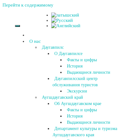
Перейти к содержимому
О нас
Даугавпилс
О Даугавпилсе
Факты и цифры
История
Выдающиеся личности
Даугавпилсский центр
обслуживания туристов
Экскурсии
Аугшдаугавский край
Об Аугшдаугавском крае
Факты и цифры
История
Выдающиеся личности
Департамент культуры и туризма
Аугшдаугавского края