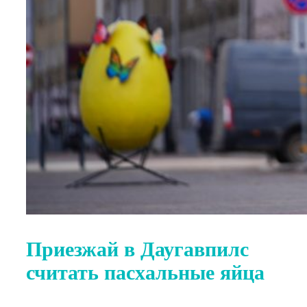
Приезжай в Даугавпилс
считать пасхальные яйца